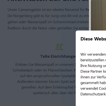
Unser Campingplatz ist ein ideales Reiseziel für
Familien
. 
De Norgerberg gibt es für Jung und Alt viel zu erleben! K
gehen oder Wasserspaß im Schwimmbad erleben. Starten Sie
Radtour durch die Natur oder genießen Sie einfach völlige
Diese Webs
Wir verwenden C
Tolle Einrichtungen
bereitzustellen
Erleben Sie Wasserspaß in unserem Schwimmbad mit
Ihre Nutzung u
Schiebedach oder im Planschbecken. Kinder können sich
Diese Partner 
auf den anspruchsvollen Spielplätzen austoben.
ihnen zur Verfü
Außerdem können Sie ein Spiel auf dem Padelplatz
gesammelt habe
genießen. Auf dem Erlebnispfad lernen Kinder
verwendet Cooki
spielerisch alles über die Natur.
Datenschutzerk
Neu