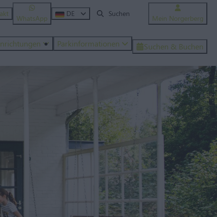
akt
DE
WhatsApp
Mein Norgerberg
inrichtungen
Parkinformationen
Suchen & Buchen