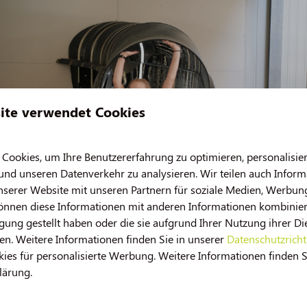
Aber auch Gäste ab 50 Jahren sowie Naturliebhaber genießen di
inder können im Spielplatz klettern und toben, während der Sch
 entspannt in den Tag mit frisch gebackenen Brötchen aus unse
 Entspannung. Besuchen Sie auch unbedingt die nahegelegene Sta
ite verwendet Cookies
ookies, um Ihre Benutzererfahrung zu optimieren, personalisier
Die Natur bewundern
 und unseren Datenverkehr zu analysieren. Wir teilen auch Infor
Fochteloërveen, Noorscheveld, Leekstermeer und
nserer Website mit unseren Partnern für soziale Medien, Werbun
Norgerholt – nur einige der wunderschönen
können diese Informationen mit anderen Informationen kombiniere
Naturschutzgebiete in der Umgebung! Entdecken Sie die
gung gestellt haben oder die sie aufgrund Ihrer Nutzung ihrer Di
ruhigen Wälder, die weiten Heideflächen und natürlich
n. Weitere Informationen finden Sie in unserer
Datenschutzricht
die berühmten Hünengräber Drenthes.
es für personalisierte Werbung. Weitere Informationen finden S
lärung.
 im Jahr 2026!