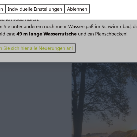
en
Individuelle Einstellungen
Ablehnen
verspricht noch mehr Urlaubsspaß! 🤩 Mehrere Einrichtungen w
send modernisiert.
en Sie unter anderem noch mehr Wasserspaß im Schwimmbad, d
ald eine
49 m lange Wasserrutsche
und ein Planschbecken!
tz:
 Sie sich hier alle Neuerungen an!