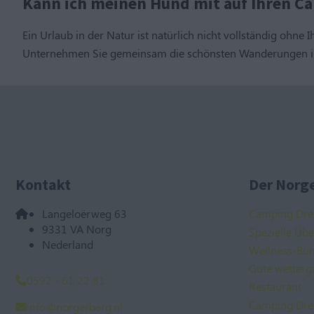
Kann ich meinen Hund mit auf Ihren C
Ein Urlaub in der Natur ist natürlich nicht vollständig ohne
Unternehmen Sie gemeinsam die schönsten Wanderungen in
Kontakt
Der Norge
Langeloërweg 63
Camping Dre
9331 VA Norg
Spezielle Üb
Nederland
Wellness-Bu
Gute wetterg
0592 - 61 22 81
Restaurant
Camping Dre
info@norgerberg.nl