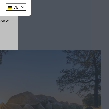
DE
erden
enn es