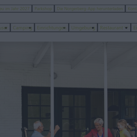
eu im Jahr 2027
Parkshop
Die Norgerberg-App herunterladen
Kont
user
Camping
Einrichtungen
Umgebung
Restaurant
E