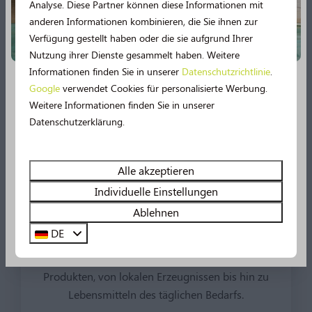
Analyse. Diese Partner können diese Informationen mit
Mehr
anderen Informationen kombinieren, die Sie ihnen zur
Verfügung gestellt haben oder die sie aufgrund Ihrer
Nutzung ihrer Dienste gesammelt haben. Weitere
Informationen finden Sie in unserer
Datenschutzrichtlinie
.
Im Park
Google
verwendet Cookies für personalisierte Werbung.
Neu im Jahr 2026!
Weitere Informationen finden Sie in unserer
Datenschutzerklärung.
2026 verspricht noch mehr Urlaubsspaß! 🤩 Mehrere
Einrichtungen werden umfassend modernisiert.
Erleben Sie unter anderem noch mehr Wasserspaß im
Alle akzeptieren
Schwimmbad, denn es gibt bald eine
49 m lange
Individuelle Einstellungen
Wasserrutsche
und ein Planschbecken!
Ablehnen
Parkshop
DE
Sehen Sie sich hier alle Neuerungen an!
In unserem Parkshop finden Sie eine Vielzahl von
Produkten, von lokalen Erzeugnissen bis hin zu
Lebensmitteln des täglichen Bedarfs.