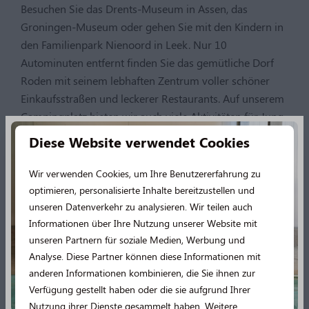
Besuchen Sie das Drents-Museum in Assen, das
Groningen-Museum oder gehen Sie mit den Kindern in
den Familienpark Nienoord in Leek. Nur 10
Autominuten entfernt finden Sie das gemütliche Dorf
Roden mit seinem lebhaften Zentrum voller schöner
Einkaufsstraßen und leckerer Restaurants. Auf unserem
Campingplatz bieten wir auch viele Aktivitäten für Jung
und Alt. Planschen Sie im Schwimmbad mit
Diese Website verwendet Cookies
Schiebedach, besuchen Sie unser Planschbecken oder
entspannen Sie sich in unseren Gastronomiebetrieben.
Wir verwenden Cookies, um Ihre Benutzererfahrung zu
Während Ihres Urlaubs auf dem Norgerberg werden Sie
optimieren, personalisierte Inhalte bereitzustellen und
sich keinen Moment langweilen!
unseren Datenverkehr zu analysieren. Wir teilen auch
Informationen über Ihre Nutzung unserer Website mit
unseren Partnern für soziale Medien, Werbung und
Unsere schönen Parkanlagen:
Analyse. Diese Partner können diese Informationen mit
anderen Informationen kombinieren, die Sie ihnen zur
Schwimmbad mit Schiebedach
Verfügung gestellt haben oder die sie aufgrund Ihrer
Spetterpoel
Nutzung ihrer Dienste gesammelt haben. Weitere