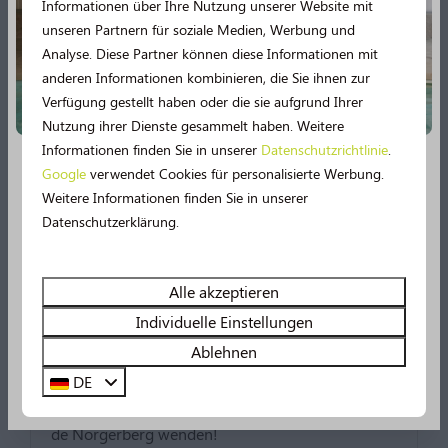
Einrichtungen von de
Informationen über Ihre Nutzung unserer Website mit
unseren Partnern für soziale Medien, Werbung und
Norgerberg
Analyse. Diese Partner können diese Informationen mit
anderen Informationen kombinieren, die Sie ihnen zur
Verfügung gestellt haben oder die sie aufgrund Ihrer
Nutzung ihrer Dienste gesammelt haben. Weitere
Informationen finden Sie in unserer
Datenschutzrichtlinie
.
Im Park
Google
verwendet Cookies für personalisierte Werbung.
Neu im Jahr 2026!
Weitere Informationen finden Sie in unserer
Datenschutzerklärung.
2026 verspricht noch mehr Urlaubsspaß! 🤩 Mehrere
Einrichtungen werden umfassend modernisiert.
Erleben Sie unter anderem noch mehr Wasserspaß im
Alle akzeptieren
Schwimmbad, denn es gibt bald eine
49 m lange
Individuelle Einstellungen
Wasserrutsche
und ein Planschbecken!
Rezeption
Ablehnen
DE
Für Fragen, Hilfe oder tolle Urlaubstipps können
Sehen Sie sich hier alle Neuerungen an!
Sie sich jederzeit an die Rezeption von Camping
de Norgerberg wenden!