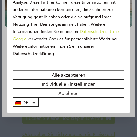
Analyse. Diese Partner können diese Informationen mit
den schönsten Aktivitäten zur Verfügung.
anderen Informationen kombinieren, die Sie ihnen zur
Verfügung gestellt haben oder die sie aufgrund Ihrer
Nutzung ihrer Dienste gesammelt haben. Weitere
Informationen finden Sie in unserer
Datenschutzrichtlinie
.
Google
verwendet Cookies für personalisierte Werbung.
Neu im Jahr 2026!
Entdecken Sie die waldreiche Umgebung
Weitere Informationen finden Sie in unserer
Datenschutzerklärung.
Erkunden Sie die Urwälder und Heideflächen des
2026 verspricht noch mehr Urlaubsspaß! 🤩 Mehrere
ruhigen Drenthe. Leihen Sie sich ein Fahrrad oder ein
Einrichtungen werden umfassend modernisiert.
Mountainbike auf unserem Campingplatz und
Erleben Sie unter anderem noch mehr Wasserspaß im
Alle akzeptieren
entdecken Sie diese einzigartige Landschaft. Hier
Schwimmbad, denn es gibt bald eine
49 m lange
Individuelle Einstellungen
können Sie auch endlose Wanderungen
Wasserrutsche
und ein Planschbecken!
unternehmen.
Ablehnen
DE
Sehen Sie sich hier alle Neuerungen an!
Buchen Sie eine Hooikiep in Drenthe
Oder sehen Sie sich zunächst die Preise und