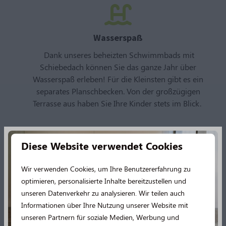
Wasserspaß
Dank unseres beheizten Schwimmbads mit
Schiebedach können Sie das ganze Jahr über
Wasserspaß erleben! Für die Kleinsten gibt es ein
separates Planschbecken. Von der großzügigen
Terrasse aus haben Sie Ihre Kinder stets im Blick.
Diese Website verwendet Cookies
Spielen und Sport treiben
Wir verwenden Cookies, um Ihre Benutzererfahrung zu
optimieren, personalisierte Inhalte bereitzustellen und
Stellen Sie sich der Herausforderung auf unserem
unseren Datenverkehr zu analysieren. Wir teilen auch
multifunktionalen Sportplatz! Tennis, Basketball oder
Informationen über Ihre Nutzung unserer Website mit
Padel – hier ist alles möglich. In den Ferienzeiten
unseren Partnern für soziale Medien, Werbung und
steht Ihnen unser engagiertes Animationsteam mit