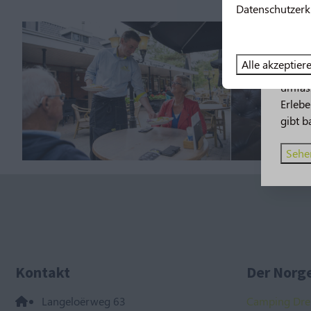
Datenschutzerk
Neu
Alle akzeptier
2026 
umfas
Erleb
gibt b
Sehen
Kontakt
Der Norge
Langeloërweg 63
Camping Dre