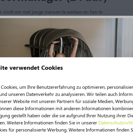
leuk vindt om met jonge mensen te werken en hen te
rganisatie. Je zorgt, samen met de andere leidinggevenden,
grijke rol in het opleiden en begeleiden van jong talent.
tbreekt.
balans tussen werk en privé. Ideaal te combineren met andere
ite verwendet Cookies
ookies, um Ihre Benutzererfahrung zu optimieren, personalisier
 und unseren Datenverkehr zu analysieren. Wir teilen auch Infor
nserer Website mit unseren Partnern für soziale Medien, Werbun
können diese Informationen mit anderen Informationen kombiniere
gung gestellt haben oder die sie aufgrund Ihrer Nutzung ihrer Di
n. Weitere Informationen finden Sie in unserer
Datenschutzricht
aviljoen@norgerberg.nl
es für personalisierte Werbung. Weitere Informationen finden S