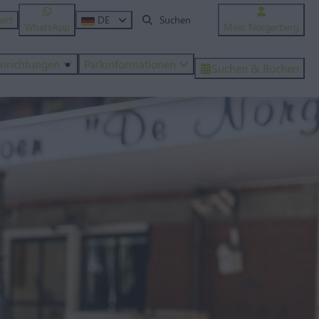
akt
DE
WhatsApp
Mein Norgerberg
inrichtungen
Parkinformationen
Suchen & Buchen