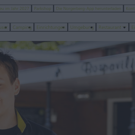
eu im Jahr 2027
Parkshop
Die Norgerberg-App herunterladen
Kont
user
Camping
Einrichtungen
Umgebung
Restaurant
E