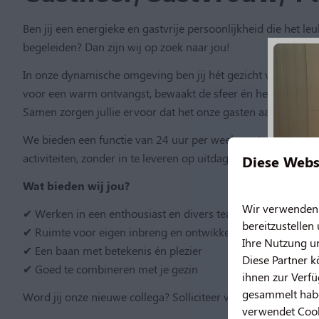
Ben jij een energieke en gastvrije persoonlijkheid die het 
begeleiden? Dan zijn wij op zoek naar jou!
In onze dynamische omgeving ben jij hét gezicht van onze o
voor een warm ontvangst, bewaakt de sfeer én hebt een belan
Samen zorgen jullie ervoor dat het onze gasten aan niets on
We bieden een functie van 24 uur per week, met een goede 
activiteiten, zonder in te leveren op uitdaging en plezier.
Diese Webs
Wat bieden wij jou?
Wir verwenden C
✔ Werken in een enthousiast en divers team
bereitzustellen
✔ Ruimte voor eigen inbreng en ontwikkeling
Ihre Nutzung u
✔ Een baan met betekenis én plezier
Diese Partner 
✔ Goed te combineren met je gezin
ihnen zur Verfü
gesammelt habe
Word jij onze nieuwe collega? Solliciteer vandaag nog!
bosp
verwendet Cooki