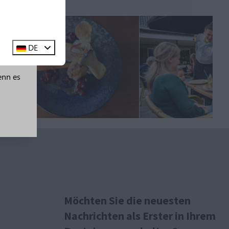
DE
erden
enn es
Möchten Sie die neuesten
Nachrichten als Erster in Ihrem