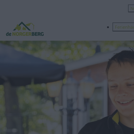
N
Ferienhä