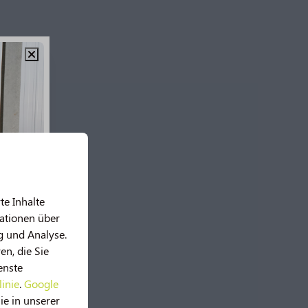
te Inhalte
mationen über
g und Analyse.
n, die Sie
enste
linie
.
Google
ie in unserer