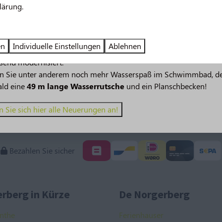
lärung.
 im Jahr 2026!
en
Individuelle Einstellungen
Ablehnen
verspricht noch mehr Urlaubsspaß! 🤩 Mehrere Einrichtungen w
send modernisiert.
en Sie unter anderem noch mehr Wasserspaß im Schwimmbad, d
ald eine
49 m lange Wasserrutsche
und ein Planschbecken!
 Sie sich hier alle Neuerungen an!
Bezahlen Sie sicher
rberg in Kürze
De Norgerberg
nthe
Ferienhauser