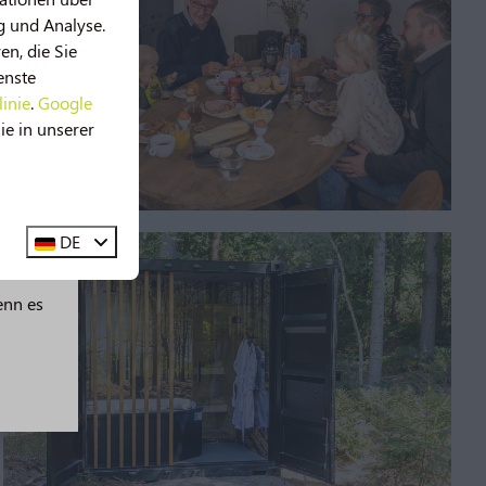
g und Analyse.
n, die Sie
enste
linie
.
Google
ie in unserer
DE
erden
enn es