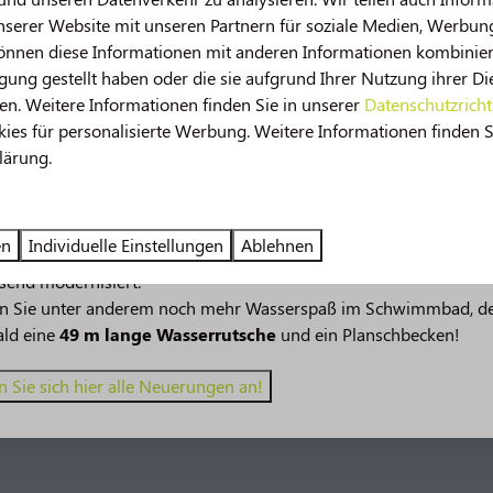
nserer Website mit unseren Partnern für soziale Medien, Werbun
können diese Informationen mit anderen Informationen kombiniere
gung gestellt haben oder die sie aufgrund Ihrer Nutzung ihrer Di
n. Weitere Informationen finden Sie in unserer
Datenschutzricht
es für personalisierte Werbung. Weitere Informationen finden S
lärung.
 im Jahr 2026!
en
Individuelle Einstellungen
Ablehnen
verspricht noch mehr Urlaubsspaß! 🤩 Mehrere Einrichtungen w
send modernisiert.
en Sie unter anderem noch mehr Wasserspaß im Schwimmbad, d
ald eine
49 m lange Wasserrutsche
und ein Planschbecken!
 Sie sich hier alle Neuerungen an!