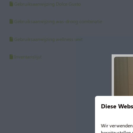
Gebruiksaanwijzing Dolce Gusto
Gebruiksaanwijzing was-droog combinatie
Gebruiksaanwijzing wellness unit
Inventarislijst
Diese Webs
Wir verwenden C
bereitzustellen