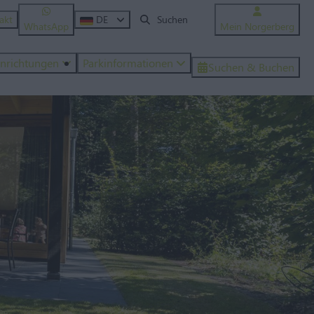
akt
DE
WhatsApp
Mein Norgerberg
inrichtungen
Parkinformationen
Suchen & Buchen