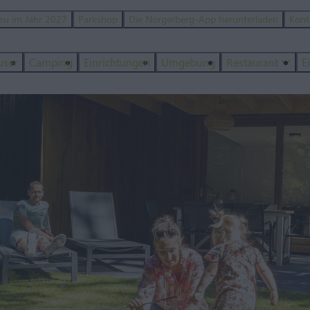
eu im Jahr 2027
Parkshop
Die Norgerberg-App herunterladen
Kont
user
Camping
Einrichtungen
Umgebung
Restaurant
E