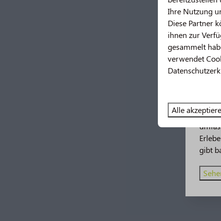
Ihre Nutzung u
Diese Partner 
ihnen zur Verfü
gesammelt habe
verwendet Cooki
Datenschutzerk
Neu
Alle akzeptier
2026 
umfas
Erleb
gibt b
Sehen