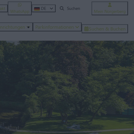
akt
DE
WhatsApp
Mein Norgerberg
inrichtungen
Parkinformationen
Suchen & Buchen