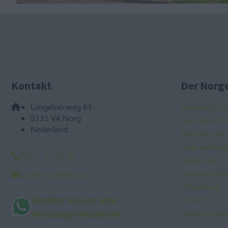
Kontakt
Der Norge
Langeloërweg 63
Camping Dre
9331 VA Norg
Spezielle Üb
Nederland
Wellness-Bu
Gute wetterg
0592 - 61 22 81
Restaurant
Camping Dre
info@norgerberg.nl
Umgebung
Senden Sie uns eine
Urlaub
Letzte minut
Whatsapp-Nachricht