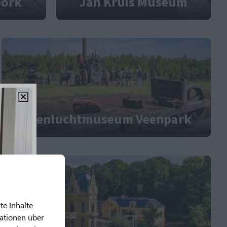
bork
Jan Kruis Museum
Openluchtmuseum Veenpark
te Inhalte
mationen über