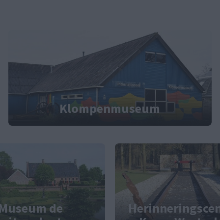
Klompenmuseum
Museum de
Herinneringsce