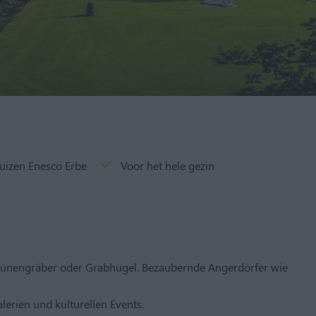
uizen Enesco Erbe
Voor het hele gezin
 Hünengräber oder Grabhügel. Bezaubernde Angerdörfer wie
lerien und kulturellen Events.