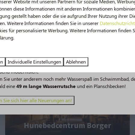
nserer Website mit unseren Partnern für soziale Medien, Werbun
ldzigt
Nationaal B
können diese Informationen mit anderen Informationen kombiniere
gung gestellt haben oder die sie aufgrund Ihrer Nutzung ihrer Di
n. Weitere Informationen finden Sie in unserer
Datenschutzricht
es für personalisierte Werbung. Weitere Informationen finden S
lärung.
 im Jahr 2026!
ucatieve uitjes met het hele gezin!
en
Individuelle Einstellungen
Ablehnen
verspricht noch mehr Urlaubsspaß! 🤩 Mehrere Einrichtungen w
send modernisiert.
en Sie unter anderem noch mehr Wasserspaß im Schwimmbad, d
ald eine
49 m lange Wasserrutsche
und ein Planschbecken!
 Sie sich hier alle Neuerungen an!
Hunebedcentrum Borger