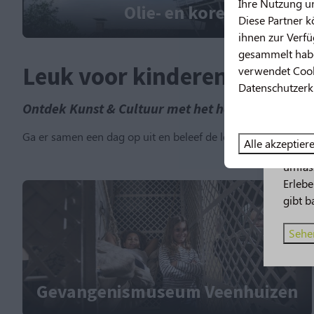
Ihre Nutzung u
Olie- en korenmolen Wo
Diese Partner 
ihnen zur Verfü
gesammelt habe
Leuk voor kinderen
verwendet Cooki
Datenschutzerk
Ontdek Kunst & Cultuur met het hele gezin!
Neu
Ga er samen een dag op uit en beleef de leukste musea en ed
Alle akzeptier
2026 
umfas
Erleb
gibt b
Sehen
Gevangenismuseum Veenhuizen