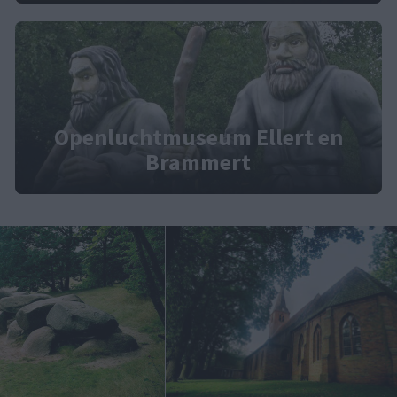
Openluchtmuseum Ellert en
Brammert