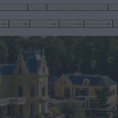
eu im Jahr 2027
Parkshop
Die Norgerberg-App herunterladen
Kont
user
Camping
Einrichtungen
Umgebung
Restaurant
E