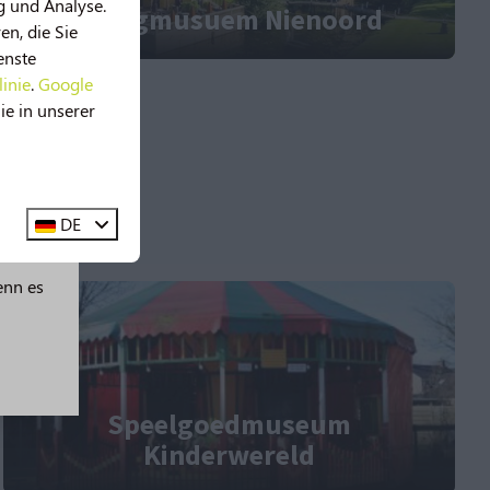
g und Analyse.
org & Rijtuigmusuem Nienoord
n, die Sie
enste
linie
.
Google
ie in unserer
DE
erden
enn es
Speelgoedmuseum
Kinderwereld