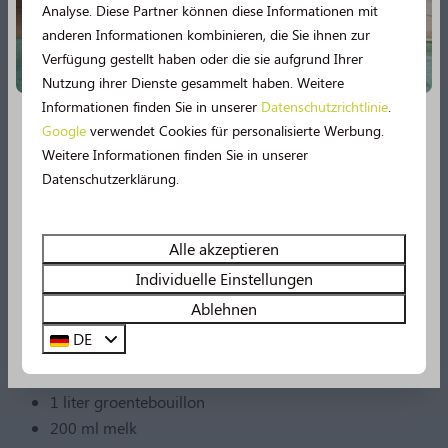
Analyse. Diese Partner können diese Informationen mit
droge worst in kommen, garneer met gehakte
anderen Informationen kombinieren, die Sie ihnen zur
peterselie en serveer direct. Voeg indien gewenst
Verfügung gestellt haben oder die sie aufgrund Ihrer
wat extra geraspte kaas toe bovenop elke portie.
Nutzung ihrer Dienste gesammelt haben. Weitere
Informationen finden Sie in unserer
Datenschutzrichtlinie
.
Geniet van deze unieke combinatie van lokale
Google
verwendet Cookies für personalisierte Werbung.
lekkernijen in een heerlijke mosterdsoep!
Neu im Jahr 2026!
Weitere Informationen finden Sie in unserer
Datenschutzerklärung.
2026 verspricht noch mehr Urlaubsspaß! 🤩 Mehrere
Ingrediënten:
Einrichtungen werden umfassend modernisiert.
Erleben Sie unter anderem noch mehr Wasserspaß im
1 eetlepel olijfolie
Alle akzeptieren
Schwimmbad, denn es gibt bald eine
49 m lange
1 ui, fijngehakt
Individuelle Einstellungen
Wasserrutsche
und ein Planschbecken!
2 teentjes knoflook, fijngehakt
Ablehnen
100 gram droge worst van de Blakervelderhoeve, in
DE
Sehen Sie sich hier alle Neuerungen an!
plakjes of blokjes
3 eetlepels bloem
1 liter groentebouillon
200 ml melk