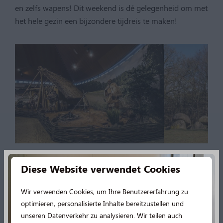
en zelfs wapens! Dit weekend is dé gelegenheid om met
het hele gezin een bijzondere tijdreis te maken!
6. Bezoek een
Diese Website verwendet Cookies
traditioneel Paasvuur
Wir verwenden Cookies, um Ihre Benutzererfahrung zu
optimieren, personalisierte Inhalte bereitzustellen und
Een paasvuur mag natuurlijk niet ontbreken tijdens
unseren Datenverkehr zu analysieren. Wir teilen auch
Pasen! Door heel Drenthe worden er traditionele