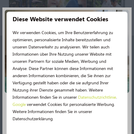
Diese Website verwendet Cookies
Wir verwenden Cookies, um Ihre Benutzererfahrung zu
optimieren, personalisierte Inhalte bereitzustellen und
unseren Datenverkehr zu analysieren. Wir teilen auch
Bezahlen Sie sicher
Informationen über Ihre Nutzung unserer Website mit
unseren Partnern für soziale Medien, Werbung und
Analyse. Diese Partner können diese Informationen mit
anderen Informationen kombinieren, die Sie ihnen zur
Verfügung gestellt haben oder die sie aufgrund Ihrer
Kontakt
Nutzung ihrer Dienste gesammelt haben. Weitere
Informationen finden Sie in unserer
Datenschutzrichtlinie
.
Langeloërweg 63
Google
verwendet Cookies für personalisierte Werbung.
9331 VA Norg
Neu im Jahr 2026!
Weitere Informationen finden Sie in unserer
Nederland
Datenschutzerklärung.
2026 verspricht noch mehr Urlaubsspaß! 🤩 Mehrere
0592 - 61 22 81
Einrichtungen werden umfassend modernisiert.