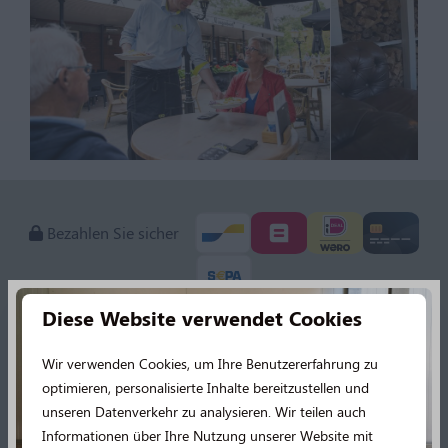
Bezahlen Sie sicher
Diese Website verwendet Cookies
Kontakt
Wir verwenden Cookies, um Ihre Benutzererfahrung zu
optimieren, personalisierte Inhalte bereitzustellen und
Langeloërweg 63
unseren Datenverkehr zu analysieren. Wir teilen auch
9331 VA Norg
Informationen über Ihre Nutzung unserer Website mit