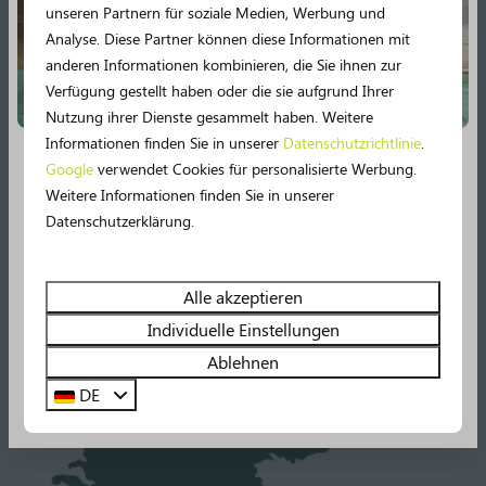
Nederland
unseren Partnern für soziale Medien, Werbung und
Analyse. Diese Partner können diese Informationen mit
0592 - 61 22 81
anderen Informationen kombinieren, die Sie ihnen zur
Verfügung gestellt haben oder die sie aufgrund Ihrer
info@norgerberg.nl
Nutzung ihrer Dienste gesammelt haben. Weitere
Informationen finden Sie in unserer
Datenschutzrichtlinie
.
Senden Sie uns eine Whatsapp-Nachricht
Google
verwendet Cookies für personalisierte Werbung.
Neu im Jahr 2026!
Weitere Informationen finden Sie in unserer
Datenschutzerklärung.
2026 verspricht noch mehr Urlaubsspaß! 🤩 Mehrere
Einrichtungen werden umfassend modernisiert.
Erleben Sie unter anderem noch mehr Wasserspaß im
Alle akzeptieren
Schwimmbad, denn es gibt bald eine
49 m lange
Individuelle Einstellungen
Wasserrutsche
und ein Planschbecken!
Ablehnen
DE
Sehen Sie sich hier alle Neuerungen an!