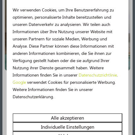
Bezahlen Sie sicher
Wir verwenden Cookies, um Ihre Benutzererfahrung zu
optimieren, personalisierte Inhalte bereitzustellen und
unseren Datenverkehr zu analysieren. Wir teilen auch
Informationen über Ihre Nutzung unserer Website mit
unseren Partnern für soziale Medien, Werbung und
Kontakt
Analyse. Diese Partner können diese Informationen mit
anderen Informationen kombinieren, die Sie ihnen zur
Langeloërweg 63
Verfügung gestellt haben oder die sie aufgrund Ihrer
9331 VA Norg
Nutzung ihrer Dienste gesammelt haben. Weitere
Nederland
Informationen finden Sie in unserer
Datenschutzrichtlinie
.
Google
verwendet Cookies für personalisierte Werbung.
0592 - 61 22 81
Neu im Jahr 2026!
Weitere Informationen finden Sie in unserer
Datenschutzerklärung.
info@norgerberg.nl
2026 verspricht noch mehr Urlaubsspaß! 🤩 Mehrere
Einrichtungen werden umfassend modernisiert.
Senden Sie uns eine Whatsapp-Nachricht
Erleben Sie unter anderem noch mehr Wasserspaß im
Alle akzeptieren
Schwimmbad, denn es gibt bald eine
49 m lange
Individuelle Einstellungen
Wasserrutsche
und ein Planschbecken!