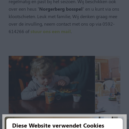
regelmatig en past bij het seizoen. Wij beschikken ook
over een heus
'Norgerberg bosspel'
en u kunt via ons
klootschieten. Leuk met familie, Wij denken graag mee
over de invulling, neem contact met ons op via 0592-
614266 of
stuur ons een mail
.
Diese Website verwendet Cookies