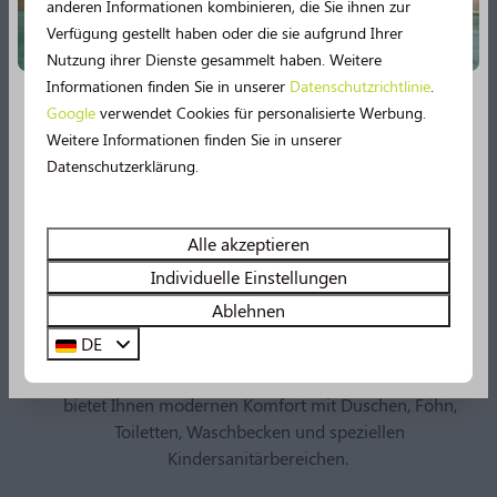
entscheiden.
anderen Informationen kombinieren, die Sie ihnen zur
Verfügung gestellt haben oder die sie aufgrund Ihrer
Nutzung ihrer Dienste gesammelt haben. Weitere
Informationen finden Sie in unserer
Datenschutzrichtlinie
.
Google
verwendet Cookies für personalisierte Werbung.
Badespaß garantiert
Neu im Jahr 2026!
Weitere Informationen finden Sie in unserer
Datenschutzerklärung.
Ob im Innen- oder Außenbereich – hier kommen
2026 verspricht noch mehr Urlaubsspaß! 🤩 Mehrere
Wasserratten voll auf ihre Kosten! Genießen Sie
Einrichtungen werden umfassend modernisiert.
unbeschwertes Badevergnügen bei jedem Wetter.
Erleben Sie unter anderem noch mehr Wasserspaß im
Alle akzeptieren
Schwimmbad, denn es gibt bald eine
49 m lange
Individuelle Einstellungen
Wasserrutsche
und ein Planschbecken!
Ablehnen
Luxuriöse Sanitäranlagen
DE
Sehen Sie sich hier alle Neuerungen an!
Unser Sanitärgebäude wird sorgfältig gepflegt und
bietet Ihnen modernen Komfort mit Duschen, Föhn,
Toiletten, Waschbecken und speziellen
Kindersanitärbereichen.