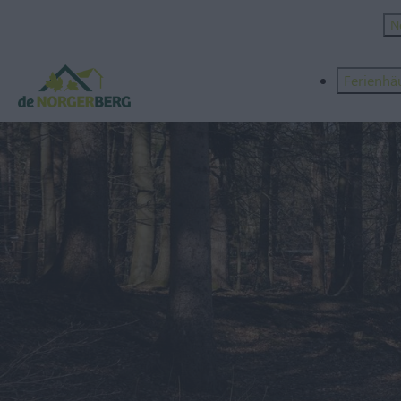
N
Ferienhä