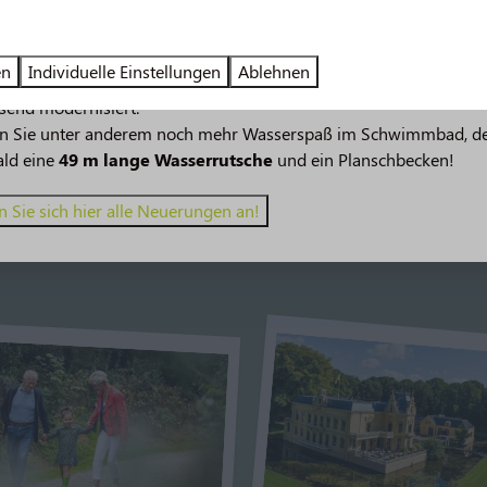
 verbringen. Buchen Sie ein privates Abendessen, schwimmen Si
 im Jahr 2026!
nn dürfen wir Sie auf unserem Campingplatz in Assen begrüßen?
en
Individuelle Einstellungen
Ablehnen
verspricht noch mehr Urlaubsspaß! 🤩 Mehrere Einrichtungen w
send modernisiert.
e jetzt einen Aufenthalt auf unserem 50-Plus-Campingplatz in 
en Sie unter anderem noch mehr Wasserspaß im Schwimmbad, d
ald eine
49 m lange Wasserrutsche
und ein Planschbecken!
 Sie sich hier alle Neuerungen an!