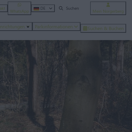
akt
DE
WhatsApp
Mein Norgerberg
inrichtungen
Parkinformationen
Suchen & Buchen