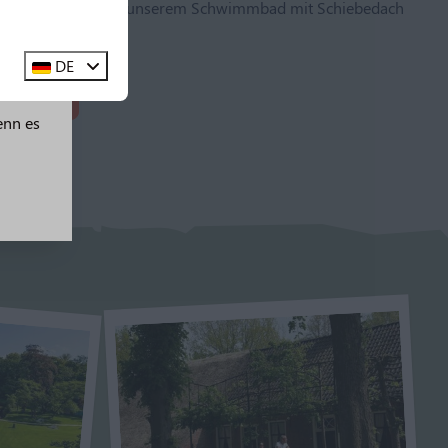
e ein paar Bahnen in unserem Schwimmbad mit Schiebedach
DE
erden
Drenthe
enn es