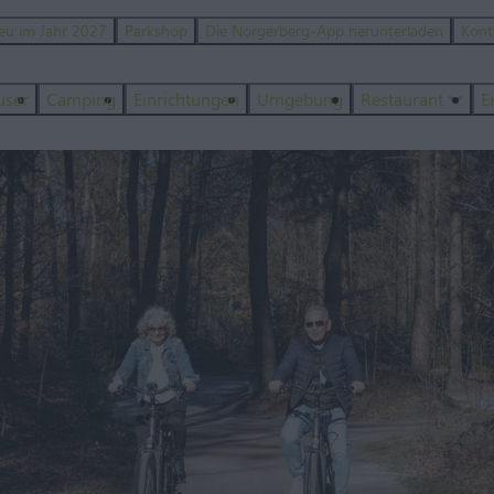
eu im Jahr 2027
Parkshop
Die Norgerberg-App herunterladen
Kont
user
Camping
Einrichtungen
Umgebung
Restaurant
E