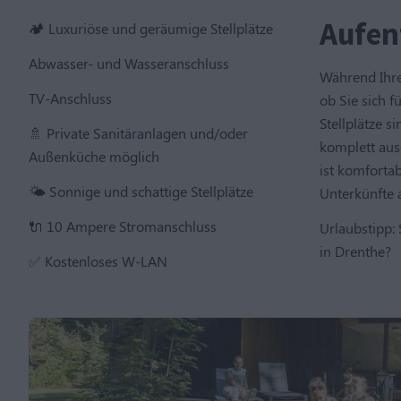
Aufen
🏕 Luxuriöse und geräumige Stellplätze
Abwasser- und Wasseranschluss
Während Ihre
TV-Anschluss
ob Sie sich f
Stellplätze s
🚿 Private Sanitäranlagen und/oder
komplett aus
Außenküche möglich
ist komforta
🌤️ Sonnige und schattige Stellplätze
Unterkünfte 
🔌 10 Ampere Stromanschluss
Urlaubstipp:
in Drenthe?
✅ Kostenloses W-LAN