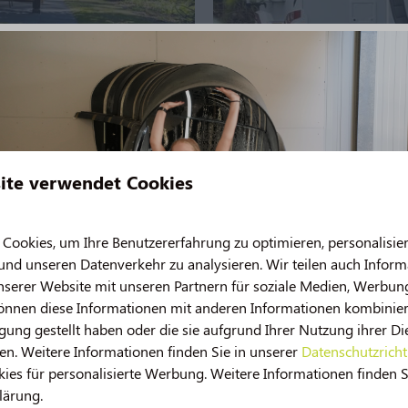
ite verwendet Cookies
nd auf unserem 50-Plus-Camp
ookies, um Ihre Benutzererfahrung zu optimieren, personalisier
n kann
 und unseren Datenverkehr zu analysieren. Wir teilen auch Infor
nserer Website mit unseren Partnern für soziale Medien, Werbun
können diese Informationen mit anderen Informationen kombiniere
ten Dolmen, sächsischen Bauernhöfe und vieles mehr. Für Kultur- 
gung gestellt haben oder die sie aufgrund Ihrer Nutzung ihrer Di
 Hünengräber, der mittelalterlichen Dorfanger, der charakteristi
n. Weitere Informationen finden Sie in unserer
Datenschutzricht
res Urlaubs auf unserem 50-Plus-Campingplatz in den Niederlan
es für personalisierte Werbung. Weitere Informationen finden S
n Fahrrad mieten, um die Schönheit von Drenthe zu entdecken. D
lärung.